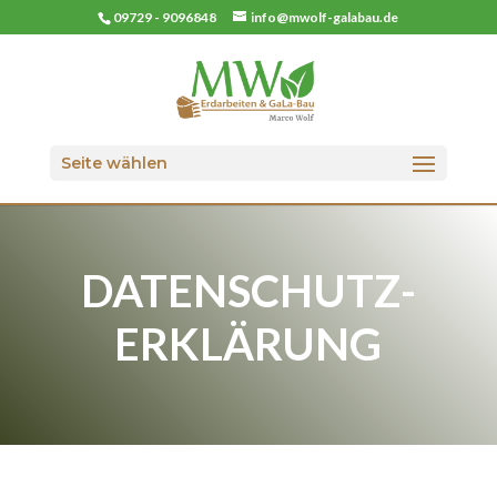
09729 - 9096848
info@mwolf-galabau.de
Seite wählen
DATENSCHUTZ­
ERKLÄRUNG