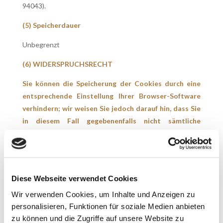
94043).
(5) Speicherdauer
Unbegrenzt
(6) WIDERSPRUCHSRECHT
Sie können die Speicherung der Cookies durch eine
entsprechende Einstellung Ihrer Browser-Software
verhindern; wir weisen Sie jedoch darauf hin, dass Sie
in diesem Fall gegebenenfalls nicht sämtliche
Funktionen dieser Website vollumfänglich werden
nutzen können. Sie können darüber hinaus die
Erfassung der durch das Cookie erzeugten und auf
Ihre Nutzung der Website bezogenen Daten (inkl.
Diese Webseite verwendet Cookies
Ihrer IP-Adresse) an Google sowie die Verarbeitung
Wir verwenden Cookies, um Inhalte und Anzeigen zu
dieser Daten durch Google verhindern, indem Sie das
personalisieren, Funktionen für soziale Medien anbieten
unter dem folgenden Link verfügbare Browser-Plugin
zu können und die Zugriffe auf unsere Website zu
herunterladen und installieren:
optout